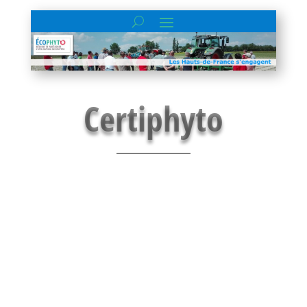
Certiphyto
CERTIPHYTO – Modalités techniques de délivrance
du renouvellement du certificat individuel DENSA
corrélées au conseil stratégique phytosanitaire