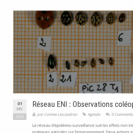
Réseau ENI : Observations coléo
01
DÉC
par
Corinne Lescaudron
Agenda
0 Commentai
2015
Le réseau d’épidémio-surveillance suit les effets non i
pratiques agricoles sur l’environnement. Deux actions so