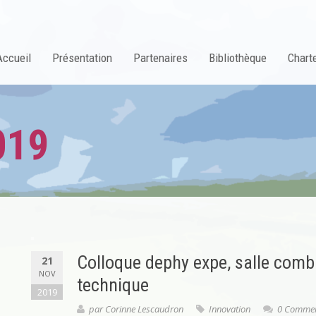
Accueil
Présentation
Partenaires
Bibliothèque
Charte
019
Colloque dephy expe, salle combl
21
NOV
technique
2019
par
Corinne Lescaudron
Innovation
0 Commen