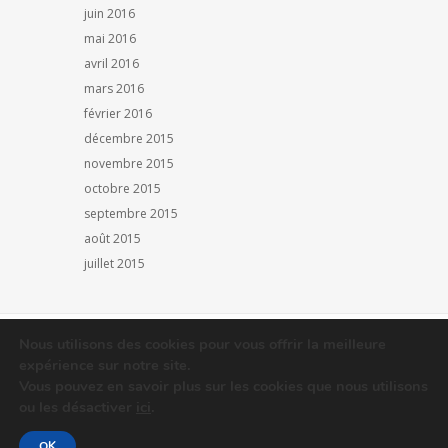
juin 2016
mai 2016
avril 2016
mars 2016
février 2016
décembre 2015
novembre 2015
octobre 2015
septembre 2015
août 2015
juillet 2015
Nous utilisons des cookies pour vous offrir la meilleure
© Ecophyto Hauts-de-France 2016
expérience sur notre site.
Vous pouvez en savoir plus sur les cookies que nous utilisons
ou les désactiver
ici
.
OK