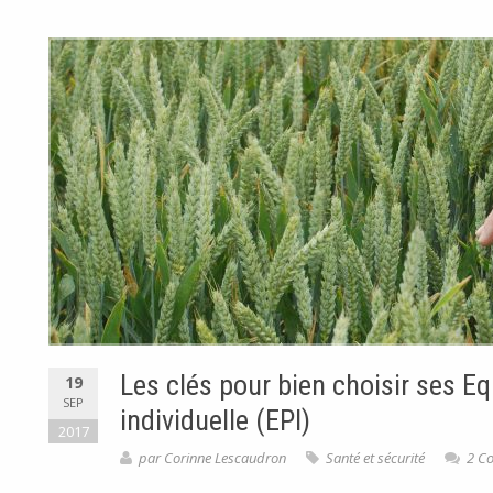
Les clés pour bien choisir ses E
19
SEP
individuelle (EPI)
2017
par
Corinne Lescaudron
Santé et sécurité
2 C