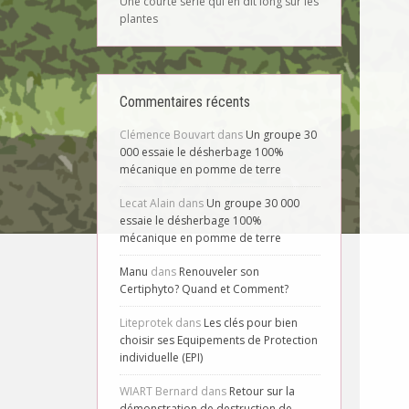
Une courte série qui en dit long sur les
plantes
Commentaires récents
Clémence Bouvart
dans
Un groupe 30
000 essaie le désherbage 100%
mécanique en pomme de terre
Lecat Alain
dans
Un groupe 30 000
essaie le désherbage 100%
mécanique en pomme de terre
Manu
dans
Renouveler son
Certiphyto? Quand et Comment?
Liteprotek
dans
Les clés pour bien
choisir ses Equipements de Protection
individuelle (EPI)
WIART Bernard
dans
Retour sur la
démonstration de destruction de