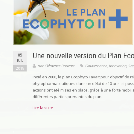
Une nouvelle version du Plan Ecop
05
JUIL
par
Clémence Bouvart
Gouvernance
,
Innovation
,
San
2019
Initié en 2008, le plan Ecophyto I avait pour objectif de r
phytopharmaceutiques dans un délai de 10 ans, si possi
actions ont été mises en place, grâce à une forte mobil
différentes parties prenantes du plan.
Lire la suite