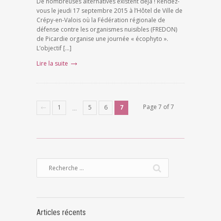
De nombreuses alternatives existent déjà ! Rendez-
vous le jeudi 17 septembre 2015 à l’Hôtel de Ville de
Crépy-en-Valois où la Fédération régionale de
défense contre les organismes nuisibles (FREDON)
de Picardie organise une journée « écophyto ».
L’objectif […]
Lire la suite
Page 7 of 7
1
5
6
7
…
Articles récents