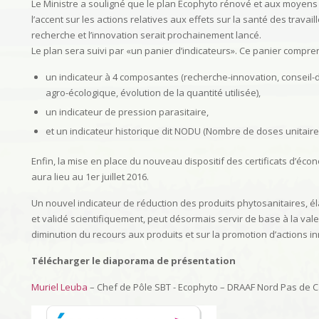
Le Ministre a souligné que le plan Ecophyto rénové et aux moyens
l’accent sur les actions relatives aux effets sur la santé des travail
recherche et l’innovation serait prochainement lancé.
Le plan sera suivi par «un panier d’indicateurs». Ce panier comp
un indicateur à 4 composantes (recherche-innovation, conseil
agro-écologique, évolution de la quantité utilisée),
un indicateur de pression parasitaire,
et un indicateur historique dit NODU (Nombre de doses unitaire
Enfin, la mise en place du nouveau dispositif des certificats d’é
aura lieu au 1er juillet 2016.
Un nouvel indicateur de réduction des produits phytosanitaires, é
et validé scientifiquement, peut désormais servir de base à la valeur 
diminution du recours aux produits et sur la promotion d’actions in
Télécharger le diaporama de présentation
Muriel Leuba
– Chef de Pôle SBT - Ecophyto – DRAAF Nord Pas de Ca