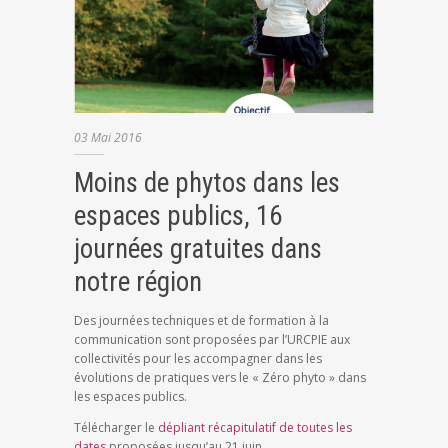
03
Mai
2016
Moins de phytos dans les
espaces publics, 16
journées gratuites dans
notre région
Des journées techniques et de formation à la
communication sont proposées par l’URCPIE aux
collectivités pour les accompagner dans les
évolutions de pratiques vers le « Zéro phyto » dans
les espaces publics.
Télécharger le
dépliant récapitulatif de toutes les
dates
proposées jusqu’au 21 juin.