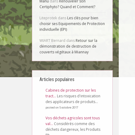
Manu
dans
Renouveler son
Certiphyto? Quand et Comment?
Liteprotek
dans
Les clés pour bien
choisir ses Equipements de Protection
individuelle (EPI)
WIART Bernard
dans
Retour sur la
démonstration de destruction de
couverts végétaux à Miannay
Articles populaires
Cabines de protection sur les
tract...
Les risques d'intoxication
des applicateurs de produits...
posted on 5 octobre 2017
Vos déchets agricoles sont tous
val...
Considérés comme des
déchets dangereux, les Produits